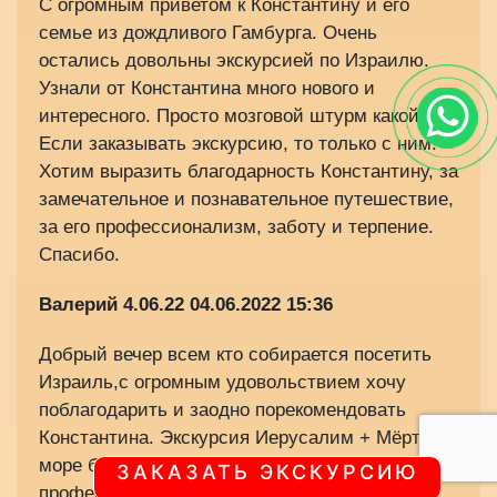
С огромным приветом к Константину и его
семье из дождливого Гамбурга. Очень
остались довольны экскурсией по Израилю.
Узнали от Константина много нового и
интересного. Просто мозговой штурм какой-то.
Если заказывать экскурсию, то только с ним.
Хотим выразить благодарность Константину, за
замечательное и познавательное путешествие,
за его профессионализм, заботу и терпение.
Спасибо.
Валерий 4.06.22
04.06.2022 15:36
Добрый вечер всем кто собирается посетить
Израиль,с огромным удовольствием хочу
поблагодарить и заодно порекомендовать
Константина. Экскурсия Иерусалим + Мёртвое
море была выше всяких похвал настоящий
ЗАКАЗАТЬ ЭКСКУРСИЮ
профессионал своего дела.